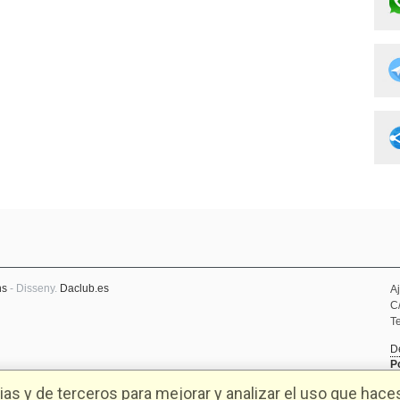
ns
- Disseny.
Daclub.es
A
C
Te
D
P
as y de terceros para mejorar y analizar el uso que hace