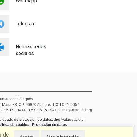
Whatsapp
Educación
03/03/2026
Telegram
Normas redes
sociales
juntament d'Alaquàs.
/. Major 88. CP: 46970 Alaquàs.dir3: L01460057
l.: 96 151 94 00 | FAX: 96 151 94 03 | info@alaquas.org
elegado de protección de datos: dpd@alaquas.org
olítica de cookies
.
Protección de datos
s de