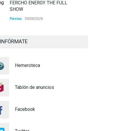
FERCHO ENERGY. THE FULL
SHOW
Fiestas
09/08/2026
Alaquàs abre el plazo de
INSCRIPCIÓN para participar
INFÓRMATE
a los diferentes actos
pirotécnicos de las Fiestas
Mayores 2026
Hemeroteca
Cultura
03/08/2026
BASES 50º CONCURSO DE
Tablón de anuncios
PAELLAS 2026
Cultura
28/07/2026
Facebook
Bono Cultural Joven 2026:
400 euros para disfrutar de la
cultura