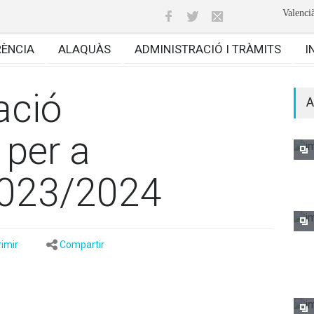
Valenci
RÈNCIA
ALAQUÀS
ADMINISTRACIÓ I TRÀMITS
I
ació
A
 per a
2023/2024
imir
Compartir