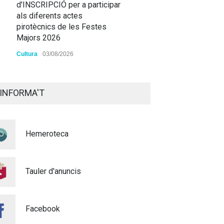
d'INSCRIPCIÓ per a participar
als diferents actes
pirotècnics de les Festes
Majors 2026
Cultura
03/08/2026
BASES 50é CONCURS DE
PAELLES 2026
INFORMA'T
Cultura
28/07/2026
Bo Cultural Jove 2026: 400
Hemeroteca
euros per a gaudir de la
cultura
23/07/2026
Tauler d'anuncis
Renovacions Activitats
esportives 2026-2027
Facebook
22/07/2026