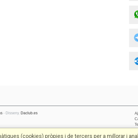
ns
- Disseny.
Daclub.es
A
C
Te
D
tiques (cookies) pròpies i de tercers per a millorar i anal