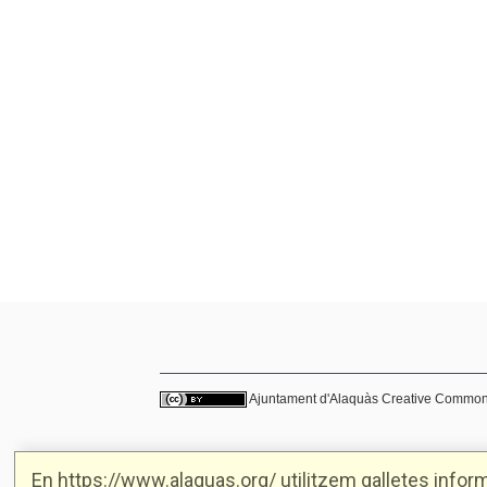
Ajuntament d'Alaquàs
Creative Commo
En https://www.alaquas.org/ utilitzem galletes informà