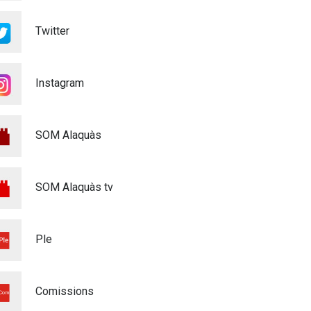
Voluntariat Punts Violeta
Twitter
Festes Majors Alaquàs 2026
Igualtat
16/06/2026
Instagram
XXXVIé CERTAMEN DE
POEMES - MARE DE DÉU DE
L'OLIVAR - 2026
SOM Alaquàs
Cultura
28/04/2026
MATRICULACIÓ CURS
SOM Alaquàs tv
ESCOLAR 26/27
Educació
03/03/2026
Ple
ALAQUÀS ADQUIREIX
QUATRE NOUS VEHICLES
ELÈCTRICS I UN CARRETÓ
Comissions
ELEVADOR PER ALS