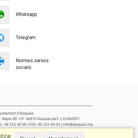
SERVEIS URBANS
Medi ambient
Whatsapp
Telegram
Normes xarxes
socials
juntament d'Alaquàs.
/. Major 88. CP: 46970 Alaquàs.dir3: L01460057
l.: 96 151 94 00 | FAX: 96 151 94 03 | info@alaquas.org
elegat de protecció de dades: dpd@alaquas.org
itzar