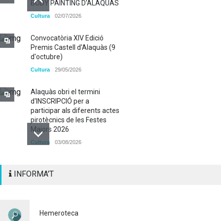
BODY PAINTING D'ALAQUÀS
Cultura
02/07/2026
Convocatòria XIV Edició
Premis Castell d'Alaquàs (9
d'octubre)
Cultura
29/05/2026
Alaquàs obri el termini
d'INSCRIPCIÓ per a
participar als diferents actes
pirotècnics de les Festes
Majors 2026
Cultura
03/08/2026
BASES 50é CONCURS DE
INFORMA'T
PAELLES 2026
Cultura
28/07/2026
Bo Cultural Jove 2026: 400
Hemeroteca
euros per a gaudir de la