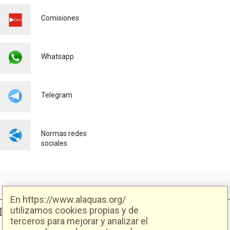
ESCOLAR 26/27
Comisiones
Educación
03/03/2026
Whatsapp
Telegram
Normas redes
sociales
En https://www.alaquas.org/
utilizamos cookies propias y de
Ajuntament d'Alaquàs
Creative Commons
- Disseny.
Daclub.es
terceros para mejorar y analizar el