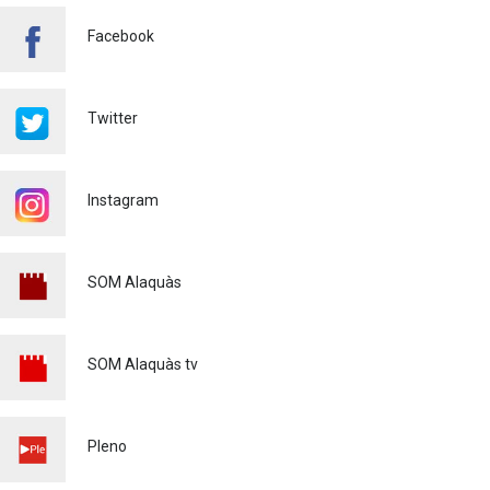
Bono Cultural Joven 2026:
Facebook
400 euros para disfrutar de
la cultura
23/07/2026
Twitter
Renovaciones Actividades
deportivas 2026-2027
22/07/2026
Instagram
Voluntariado Puntos Violeta
Fiestas Mayores Alaquàs
2026
SOM Alaquàs
Igualdad
16/06/2026
XXXVI CERTAMEN DE
SOM Alaquàs tv
POEMAS - MARE DE DÉU DE
L'OLIVAR - 2026
Cultura
28/04/2026
Pleno
MATRICULACIÓ CURS