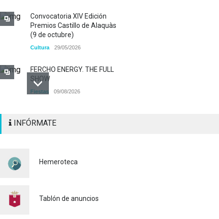
Convocatoria XIV Edición
Premios Castillo de Alaquàs
(9 de octubre)
Cultura
29/05/2026
FERCHO ENERGY. THE FULL
SHOW
Fiestas
09/08/2026
Alaquàs abre el plazo de
INFÓRMATE
INSCRIPCIÓN para participar
a los diferentes actos
pirotécnicos de las Fiestas
Mayores 2026
Hemeroteca
Cultura
03/08/2026
BASES 50º CONCURSO DE
PAELLAS 2026
Tablón de anuncios
Cultura
28/07/2026