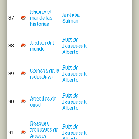
Harun y el
Rushdie,
87
mar de las
Salman
historias
Ruiz de
Techos del
88
Larramendi,
mundo
Alberto
Ruiz de
Colosos de la
89
Larramendi,
naturaleza
Alberto
Ruiz de
Arrecifes de
90
Larramendi,
coral
Alberto
Bosques
Ruiz de
tropicales de
91
Larramendi,
América
Alberto