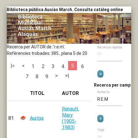
Biblioteca pública Ausiàs March. Consulta catàleg online
Recerca per AUTOR de :'r.e.m'.
Recerca ràpida
Refèrencies trobades: 385 , plana 5 de 20
|<
<
5
1
2
3
4
6
>
>|
7
8
9
Recerca per camp
Autor/a
TITOL
AUTOR
Renault,
Mary
81
Auriga
(1905-
1983)
Títol