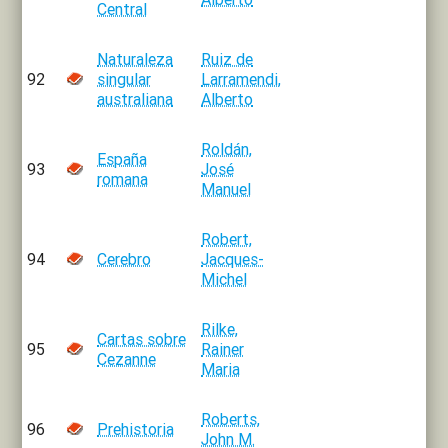
Central
Naturaleza
Ruiz de
92
singular
Larramendi,
australiana
Alberto
Roldán,
España
93
José
romana
Manuel
Robert,
94
Cerebro
Jacques-
Michel
Rilke,
Cartas sobre
95
Rainer
Cezanne
Maria
Roberts,
96
Prehistoria
John M.