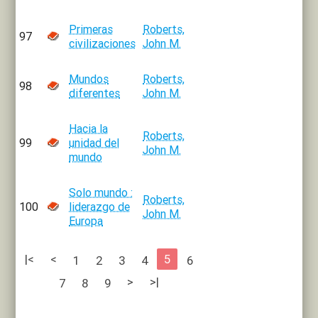
Primeras
Roberts,
97
civilizaciones
John M.
Mundos
Roberts,
98
diferentes
John M.
Hacia la
Roberts,
99
unidad del
John M.
mundo
Solo mundo :
Roberts,
100
liderazgo de
John M.
Europa
|<
<
5
1
2
3
4
6
>
>|
7
8
9