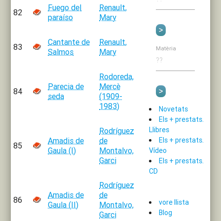
Fuego del
Renault,
82
paraíso
Mary
Cantante de
Renault,
83
Matèria
Salmos
Mary
Rodoreda,
Parecia de
Mercè
84
seda
(1909-
1983)
Novetats
Els + prestats.
Llibres
Rodríguez
Amadis de
de
Els + prestats.
85
Gaula (I)
Montalvo,
Vídeo
Garci
Els + prestats.
CD
Rodríguez
Amadis de
de
86
vore llista
Gaula (II)
Montalvo,
Blog
Garci