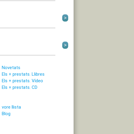
a
Novetats
Els + prestats. Llibres
Els + prestats. Vídeo
Els + prestats. CD
vore llista
Blog