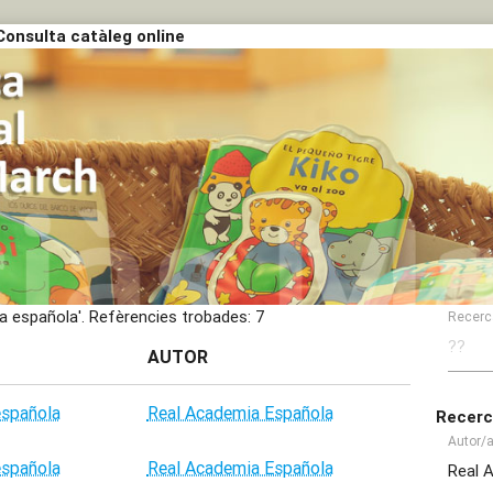
Consulta catàleg online
a española'.
Refèrencies trobades: 7
Recerc
AUTOR
española
Real Academia Española
Recerc
Autor/
española
Real Academia Española