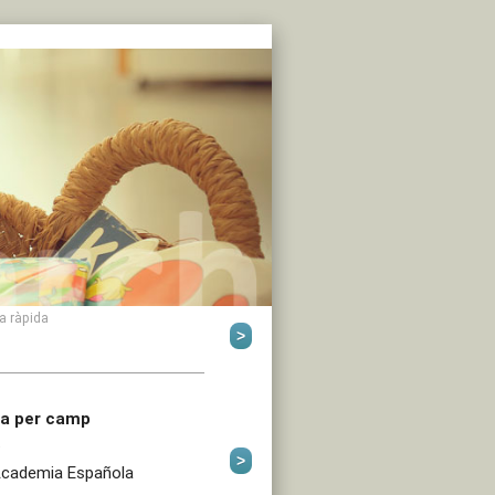
a ràpida
a per camp
a