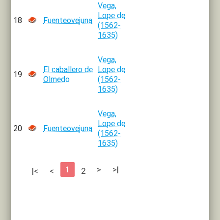
Vega,
Lope de
18
Fuenteovejuna
(1562-
1635)
Vega,
El caballero de
Lope de
19
Olmedo
(1562-
1635)
Vega,
Lope de
20
Fuenteovejuna
(1562-
1635)
1
>
>|
|<
<
2