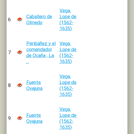
Vega,
Caballero de
Lope de
6
Olmedo
(1562-
1635)
Peribáñez y el
Vega,
comendador
Lope de
7
de Ocaña ; La
(1562-
...
1635)
Vega,
Fuente
Lope de
8
Ovejuna
(1562-
1635)
Vega,
Fuente
Lope de
9
Ovejuna
(1562-
1635)