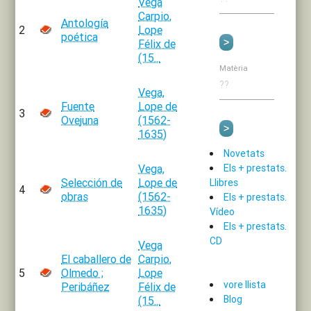
Vega
Carpio,
Antología
2
Lope
poética
Félix de
(15...
Matèria
Vega,
Fuente
Lope de
3
Ovejuna
(1562-
1635)
Novetats
Els + prestats.
Vega,
Selección de
Lope de
Llibres
4
obras
(1562-
Els + prestats.
1635)
Vídeo
Els + prestats.
CD
Vega
El caballero de
Carpio,
5
Olmedo ;
Lope
vore llista
Peribáñez
Félix de
Blog
(15...