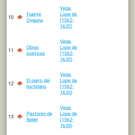
Vega,
Fuente
Lope de
10
Ovejuna
(1562-
1635)
Vega,
Obras
Lope de
11
poéticas
(1562-
1635)
Vega,
El perro del
Lope de
12
hortelano
(1562-
1635)
Vega,
Pastores de
Lope de
13
Belén
(1562-
1635)