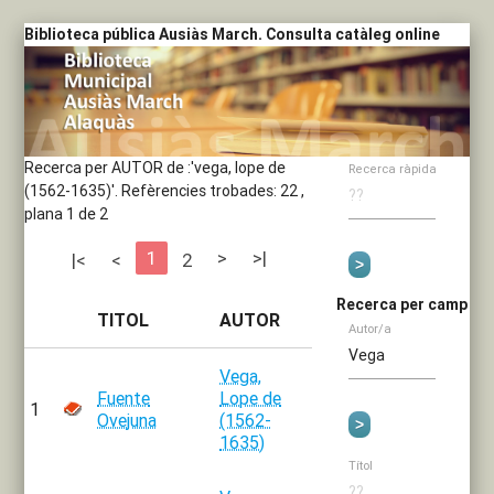
Biblioteca pública Ausiàs March. Consulta catàleg online
Recerca per AUTOR de :'vega, lope de
Recerca ràpida
(1562-1635)'.
Refèrencies trobades: 22 ,
plana 1 de 2
1
>
>|
|<
<
2
Recerca per camp
TITOL
AUTOR
Autor/a
Vega,
Fuente
Lope de
1
Ovejuna
(1562-
1635)
Títol