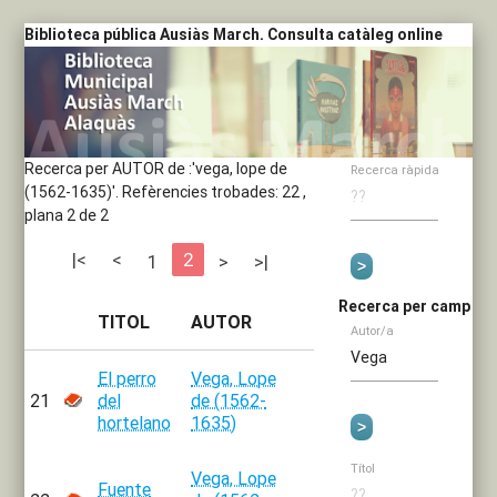
Biblioteca pública Ausiàs March. Consulta catàleg online
Recerca per AUTOR de :'vega, lope de
Recerca ràpida
(1562-1635)'.
Refèrencies trobades: 22 ,
plana 2 de 2
|<
<
2
1
>
>|
Recerca per camp
TITOL
AUTOR
Autor/a
El perro
Vega, Lope
21
del
de (1562-
hortelano
1635)
Títol
Vega, Lope
Fuente