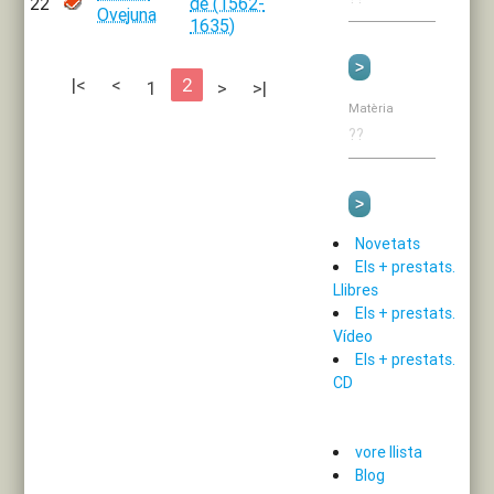
22
de (1562-
Ovejuna
1635)
|<
<
2
1
>
>|
Matèria
Novetats
Els + prestats.
Llibres
Els + prestats.
Vídeo
Els + prestats.
CD
vore llista
Blog