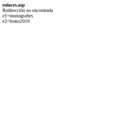
enlaces.asp
Redirección no encontrada
e1=monografies
e2=festes2019