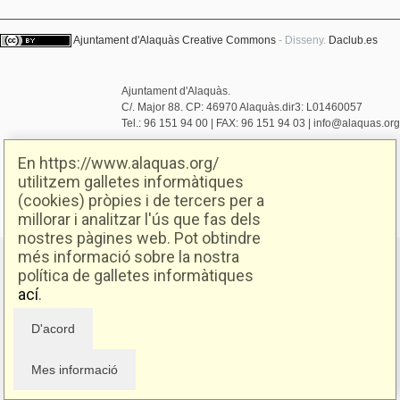
Ajuntament d'Alaquàs
Creative Commons
- Disseny.
Daclub.es
Ajuntament d'Alaquàs.
C/. Major 88. CP: 46970 Alaquàs.dir3: L01460057
Tel.: 96 151 94 00 | FAX: 96 151 94 03 | info@alaquas.org
Delegat de protecció de dades: dpd@alaquas.org
En https://www.alaquas.org/
Política de cookies
.
Protecció de dades
utilitzem galletes informàtiques
(cookies) pròpies i de tercers per a
millorar i analitzar l'ús que fas dels
nostres pàgines web. Pot obtindre
més informació sobre la nostra
política de galletes informàtiques
ací
.