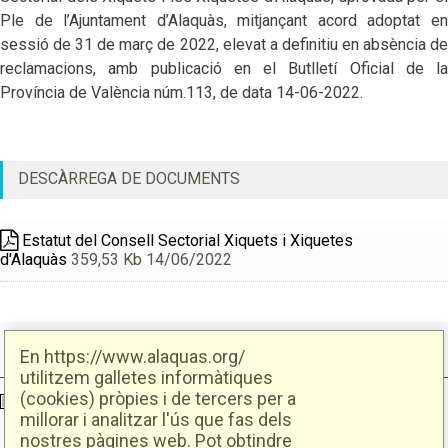
Ple de l’Ajuntament d’Alaquàs, mitjançant acord adoptat en
sessió de 31 de març de 2022, elevat a definitiu en absència de
reclamacions, amb publicació en el Butlletí Oficial de la
Província de València núm.113, de data 14-06-2022.
DESCÀRREGA DE DOCUMENTS
Estatut del Consell Sectorial Xiquets i Xiquetes
d'Alaquàs
359,53 Kb 14/06/2022
En https://www.alaquas.org/
utilitzem galletes informàtiques
(cookies) pròpies i de tercers per a
Ajuntament d'Alaquàs
Creative Commons
- Disseny.
Daclub.es
millorar i analitzar l'ús que fas dels
nostres pàgines web. Pot obtindre