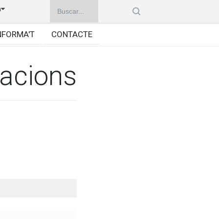
à
NFORMA'T
CONTACTE
iacions