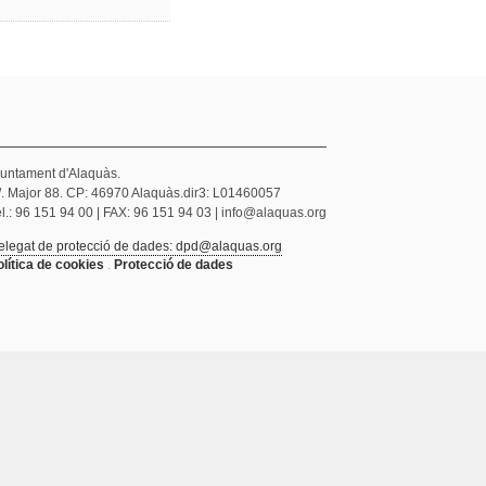
juntament d'Alaquàs.
/. Major 88. CP: 46970 Alaquàs.dir3: L01460057
l.: 96 151 94 00 | FAX: 96 151 94 03 | info@alaquas.org
elegat de protecció de dades: dpd@alaquas.org
olítica de cookies
.
Protecció de dades