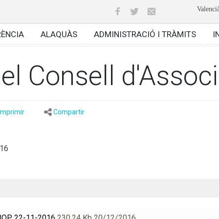
Valenci
RÈNCIA
ALAQUÀS
ADMINISTRACIÓ I TRÀMITS
I
el Consell d'Assoc
Imprimir
Compartir
016
 BOP 22-11-2016
230,24 Kb 20/12/2016