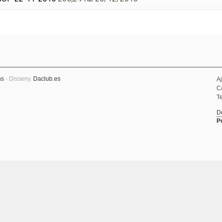
ns
- Disseny.
Daclub.es
A
C
Te
D
P