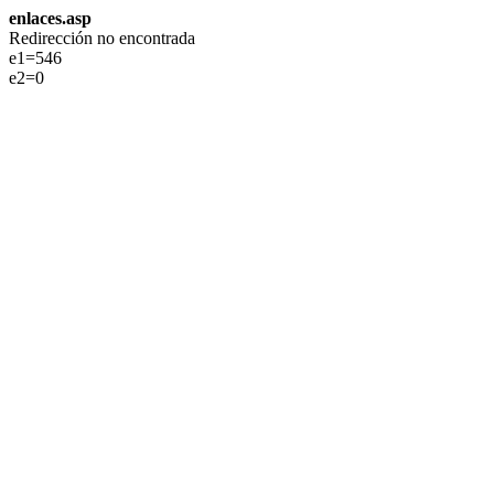
enlaces.asp
Redirección no encontrada
e1=546
e2=0