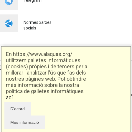
Telegram
Normes xarxes
socials
En https://www.alaquas.org/
utilitzem galletes informàtiques
(cookies) pròpies i de tercers per a
Ajuntament d'Alaquàs
Creative Commons
- Disseny.
Daclub.es
millorar i analitzar l'ús que fas dels
nostres pàgines web. Pot obtindre
Ajuntament d'Alaquàs.
més informació sobre la nostra
C/. Major 88. CP: 46970 Alaquàs.dir3: L01460057
política de galletes informàtiques
Tel.: 96 151 94 00 | FAX: 96 151 94 03 | info@alaquas.org
ací
.
Delegat de protecció de dades: dpd@alaquas.org
Política de cookies
.
Protecció de dades