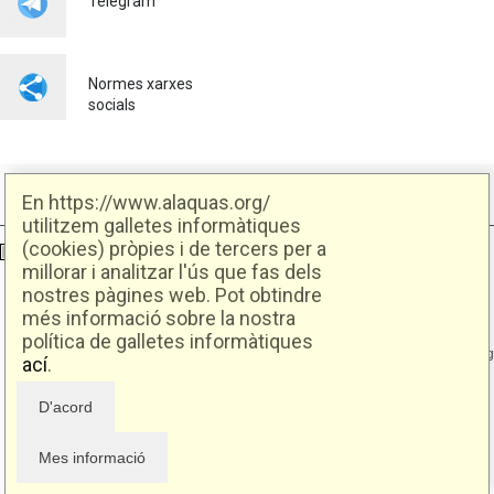
Telegram
Normes xarxes
socials
En https://www.alaquas.org/
utilitzem galletes informàtiques
(cookies) pròpies i de tercers per a
Ajuntament d'Alaquàs
Creative Commons
- Disseny.
Daclub.es
millorar i analitzar l'ús que fas dels
nostres pàgines web. Pot obtindre
Ajuntament d'Alaquàs.
més informació sobre la nostra
C/. Major 88. CP: 46970 Alaquàs.dir3: L01460057
política de galletes informàtiques
Tel.: 96 151 94 00 | FAX: 96 151 94 03 | info@alaquas.org
ací
.
Delegat de protecció de dades: dpd@alaquas.org
Política de cookies
.
Protecció de dades