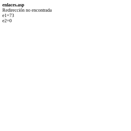
enlaces.asp
Redirección no encontrada
e1=73
e2=0