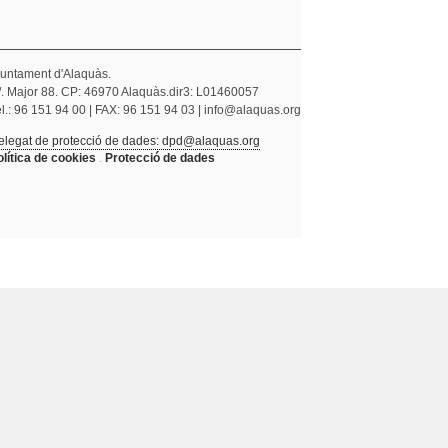
juntament d'Alaquàs.
/. Major 88. CP: 46970 Alaquàs.dir3: L01460057
l.: 96 151 94 00 | FAX: 96 151 94 03 | info@alaquas.org
elegat de protecció de dades: dpd@alaquas.org
olítica de cookies
.
Protecció de dades