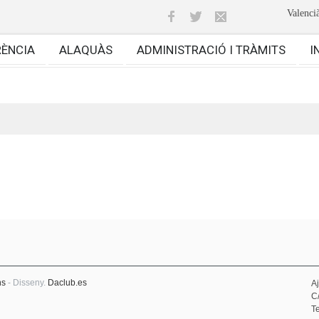
Valenci
RÈNCIA
ALAQUÀS
ADMINISTRACIÓ I TRÀMITS
I
ns
- Disseny.
Daclub.es
A
C
Te