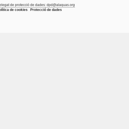
elegat de protecció de dades: dpd@alaquas.org
olítica de cookies
.
Protecció de dades