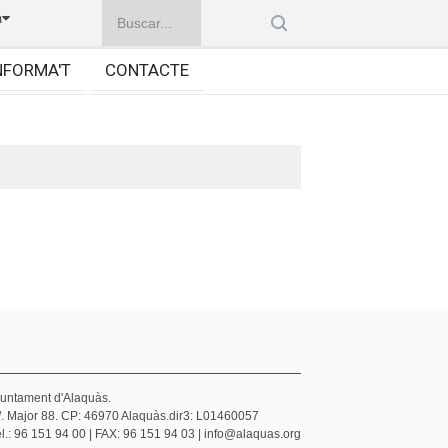
à
NFORMA'T
CONTACTE
juntament d'Alaquàs.
/. Major 88. CP: 46970 Alaquàs.dir3: L01460057
l.: 96 151 94 00 | FAX: 96 151 94 03 | info@alaquas.org