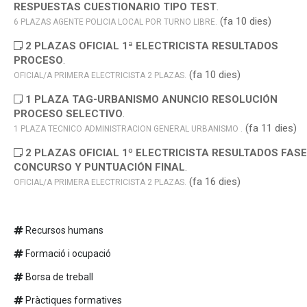
RESPUESTAS CUESTIONARIO TIPO TEST
.
(fa 10 dies)
6 PLAZAS AGENTE POLICIA LOCAL POR TURNO LIBRE.
2 PLAZAS OFICIAL 1ª ELECTRICISTA RESULTADOS
PROCESO
.
(fa 10 dies)
OFICIAL/A PRIMERA ELECTRICISTA 2 PLAZAS.
1 PLAZA TAG-URBANISMO ANUNCIO RESOLUCIÓN
PROCESO SELECTIVO
.
(fa 11 dies)
1 PLAZA TECNICO ADMINISTRACION GENERAL URBANISMO .
2 PLAZAS OFICIAL 1º ELECTRICISTA RESULTADOS FASE
CONCURSO Y PUNTUACIÓN FINAL
.
(fa 16 dies)
OFICIAL/A PRIMERA ELECTRICISTA 2 PLAZAS.
ANUNCIO RESULTADOS DEFINITIVOS SELECCIÓN DOCE
CENTRO FORMACIÓN CURSO 2026-27
.
Recursos humans
(fa 1
BASES BOLSA DE EMPLEO PERSONAL DOCENTE CURSOS FORMACION.
dies)
Formació i ocupació
ANUNCIO 1 PLAZA TAG-URBANISMO RESULTADOS
Borsa de treball
PROVISIONALES FASE CONCURSO y TOTAL OPOSICIÓN
.
Pràctiques formatives
(fa 18 dies)
1 PLAZA TECNICO ADMINISTRACION GENERAL URBANISMO .