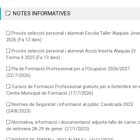
Anuncio resultados provisionales selección Docentes
NOTES INFORMATIVES
Centro Formación curso 2026-27
.
(fa 2
BASES BOLSA DE EMPLEO PERSONAL DOCENTE CURSOS FORMACION.
dies)
Procés selecció personal i alumnat Escola Taller Alaquàs Jove
2026
(Fa 12 dies)
2 PLAZAS OFICIAL 1ª ELECTRICISTA RESOLUCIÓN
ALEGACION Y APERTURA PLAZO MERITOS
.
Procés selecció personal i alumnat Acció Inserta Alaquàs Et
(fa 24 dies)
OFICIAL/A PRIMERA ELECTRICISTA 2 PLAZAS.
Forma II 2025
(Fa 13 dies)
6 PLAZAS AGENTE DE POLICÍA LOCAL ANUNCIO
Pla de Formació Professional per a l'Ocupació 2026/2027
RECTIFICACIÓN HORA EJERCICIO TEST
.
(22/7/2026)
(fa 24 dies)
6 PLAZAS AGENTE POLICIA LOCAL POR TURNO LIBRE.
Cursos de Formació Professional gratuïts per a Setembre en 
Centre Municipal de Formació
(17/7/2026)
Normes de Seguretat i informació al públic Cavalcada 2023
(24/8/2023)
Normativa, informació i documentació adjunta talls de carrer 
de setmana 28-29 de gener.
(27/1/2023)
BORSES DE TREBALL 2022 ALEM S.L.
(4/11/2022)