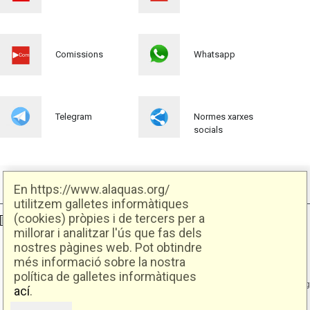
Comissions
Whatsapp
Telegram
Normes xarxes
socials
En https://www.alaquas.org/
utilitzem galletes informàtiques
(cookies) pròpies i de tercers per a
Ajuntament d'Alaquàs
Creative Commons
- Disseny.
Daclub.es
millorar i analitzar l'ús que fas dels
nostres pàgines web. Pot obtindre
Ajuntament d'Alaquàs.
més informació sobre la nostra
C/. Major 88. CP: 46970 Alaquàs.dir3: L01460057
política de galletes informàtiques
Tel.: 96 151 94 00 | FAX: 96 151 94 03 | info@alaquas.org
ací
.
Delegat de protecció de dades: dpd@alaquas.org