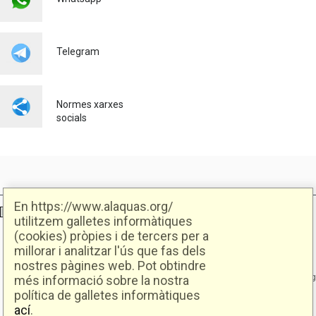
IMPULSA L'OCUPACIÓ
LOCAL AMB NOVES
OPORTUNITATS LABORALS
JUNT AMB SEUR
Telegram
Ocupació
23/07/2026
Normes xarxes
socials
En https://www.alaquas.org/
Ajuntament d'Alaquàs
Creative Commons
- Disseny.
Daclub.es
utilitzem galletes informàtiques
(cookies) pròpies i de tercers per a
millorar i analitzar l'ús que fas dels
Ajuntament d'Alaquàs.
nostres pàgines web. Pot obtindre
C/. Major 88. CP: 46970 Alaquàs.dir3: L01460057
Tel.: 96 151 94 00 | FAX: 96 151 94 03 | info@alaquas.org
més informació sobre la nostra
política de galletes informàtiques
Delegat de protecció de dades: dpd@alaquas.org
ací
.
Política de cookies
.
Protecció de dades