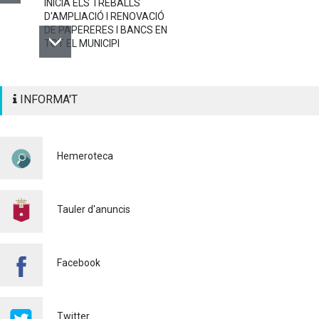
INICIA ELS TREBALLS
D'AMPLIACIÓ I RENOVACIÓ
DE PAPERERES I BANCS EN
TOT EL MUNICIPI
ALAQUÀS RENOVA LA
INFORMA'T
SENYALITZACIÓ
HORITZONTAL I VERTICAL
PER TAL DE REFORÇAR LA
SEGURETAT VIÀRIA
Hemeroteca
Policia
29/07/2026
CONTINUEM ACTUANT PER
A CONTROLAR LA
Tauler d'anuncis
PRESÈNCIA DE MOSQUITS
A ALAQUÀS
Salut pública
24/07/2026
Facebook
FINALITZA AMB ÈXIT EL
CURS DE MONITOR/A DE
TEMPS LLIURE REALITZAT
Twitter