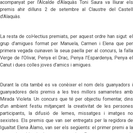
acompanyat per l’Alcalde d’Alaquàs Toni Saura va lliurar els
premis ahir dilluns 2 de setembre al Claustre del Castell
d’Alaquàs.
La resta de col•lectius premiats, per aquest ordre han sigut: el
grup d’amigues format per Manuela, Carmen i Elena que per
primera vegada cuinaven la seua paella per al concurs, la falla
Verge de l’Olivar, Penya el Drac, Penya l’Espardenya, Penya el
Canut i dues colles joves d’amics i amigues.
Durant la cita també es va conèixer el nom dels guanyadors i
guanyadores dels premis a les tres millors samarretes amb
Mirada Violeta. Un concurs que té per objectiu fomentar, dins
d'un ambient festiu mitjançant la creativitat de les persones
participants, la difusió de lemes, missatges i imatges no
sexistes. Els premis que van ser entregats per la regidora de
Igualtat Elena Àlamo, van ser els següents: el primer premi a la