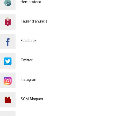
Hemeroteca
Policia
29/07/2026
CONTINUEM ACTUANT PER
A CONTROLAR LA
Tauler d'anuncis
PRESÈNCIA DE MOSQUITS
A ALAQUÀS
Salut pública
24/07/2026
Facebook
FINALITZA AMB ÈXIT EL
CURS DE MONITOR/A DE
TEMPS LLIURE REALITZAT
Twitter
A ALAQUÀS
Joventut
24/07/2026
Instagram
L'ESCOLA D'ESTIU, AL
CENTRE DE DÍA!
Educació
23/07/2026
SOM Alaquàs
INFORMACIÓ IMPORTANT
PER A PERSONES
USUÀRIES DE PATINETS