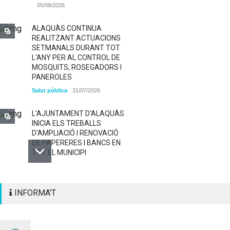
05/08/2026
ALAQUÀS CONTINUA
REALITZANT ACTUACIONS
SETMANALS DURANT TOT
L'ANY PER AL CONTROL DE
MOSQUITS, ROSEGADORS I
PANEROLES
Salut pública
31/07/2026
L'AJUNTAMENT D'ALAQUÀS
INICIA ELS TREBALLS
D'AMPLIACIÓ I RENOVACIÓ
DE PAPERERES I BANCS EN
TOT EL MUNICIPI
ALAQUÀS RENOVA LA
INFORMA'T
SENYALITZACIÓ
HORITZONTAL I VERTICAL
PER TAL DE REFORÇAR LA
SEGURETAT VIÀRIA