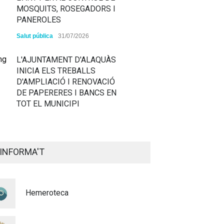
MOSQUITS, ROSEGADORS I
PANEROLES
Salut pública
31/07/2026
L'AJUNTAMENT D'ALAQUÀS
INICIA ELS TREBALLS
D'AMPLIACIÓ I RENOVACIÓ
DE PAPERERES I BANCS EN
TOT EL MUNICIPI
ALAQUÀS RENOVA LA
SENYALITZACIÓ
INFORMA'T
HORITZONTAL I VERTICAL
PER TAL DE REFORÇAR LA
SEGURETAT VIÀRIA
Hemeroteca
Policia
29/07/2026
CONTINUEM ACTUANT PER