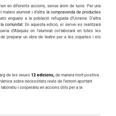
en en diferents accions, sense ànim de lucre. Per una
 mateix alumnat i d’altra
la compravenda de productes
nats enguany a la població refugiada d’Ucraïna. D’altra
 la comunitat.
En aquesta edició, el servei es realitzarà
queria d’Alaquàs on l'alumnat col·laborarà en totes les
 preparar un obra de teatre per a les xiquetes i els
llarg de les seues
12 edicions,
de manera molt positiva
dinàmica sobre necessitats reals de l'entorn aportant
laboratiu i cooperatiu en accions útils per a la