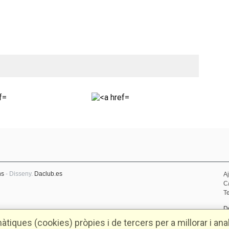
ns
- Disseny.
Daclub.es
A
C
Te
D
P
tiques (cookies) pròpies i de tercers per a millorar i anal