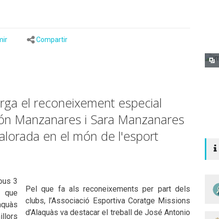
mir
Compartir
rga el reconeixement especial
món Manzanares i Sara Manzanares
valorada en el món de l'esport
jous 3
Pel que fa als reconeixements per part dels
t que
clubs, l’Associació Esportiva Coratge Missions
aquàs
d’Alaquàs va destacar el treball de José Antonio
llors