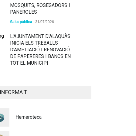
MOSQUITS, ROSEGADORS I
PANEROLES
Salut pública
31/07/2026
L'AJUNTAMENT D'ALAQUÀS
INICIA ELS TREBALLS
D'AMPLIACIÓ I RENOVACIÓ
DE PAPERERES I BANCS EN
TOT EL MUNICIPI
ALAQUÀS RENOVA LA
SENYALITZACIÓ
INFORMA'T
HORITZONTAL I VERTICAL
PER TAL DE REFORÇAR LA
SEGURETAT VIÀRIA
Hemeroteca
Policia
29/07/2026
CONTINUEM ACTUANT PER