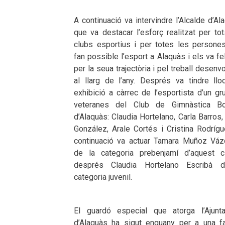
A continuació va intervindre l’Alcalde d’Al
que va destacar l’esforç realitzat per to
clubs esportius i per totes les persone
fan possible l’esport a Alaquàs i els va fel
per la seua trajectòria i pel treball desenv
al llarg de l’any. Després va tindre llo
exhibició a càrrec de l’esportista d’un g
veteranes del Club de Gimnàstica Bo
d’Alaquàs: Claudia Hortelano, Carla Barros,
González, Arale Cortés i Cristina Rodrígu
continuació va actuar Tamara Muñoz Váz
de la categoria prebenjamí d’aquest c
després Claudia Hortelano Escribà 
categoria juvenil.
El guardó especial que atorga l’Ajunt
d’Alaquàs ha sigut enguany per a una fa