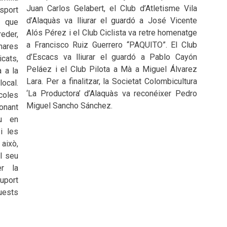
Juan Carlos Gelabert, el Club d’Atletisme Vila
sport
d’Alaquàs va lliurar el guardó a José Vicente
l que
Alós Pérez i el Club Ciclista va retre homenatge
eder,
a Francisco Ruiz Guerrero “PAQUITO”. El Club
nares
d’Escacs va lliurar el guardó a Pablo Cayón
cats,
Peláez i el Club Pilota a Mà a Miguel Álvarez
 a la
Lara. Per a finalitzar, la Societat Colombicultura
local.
‘La Productora’ d’Alaquàs va reconéixer Pedro
oles
Miguel Sancho Sánchez.
donant
iu en
i les
això,
el seu
er la
uport
quests