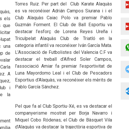
Torres Ruiz. Per part del
Club Karate Alaquàs
es va reconéixer Adrián Campos Siurana i i el
aquàs,
Club Alaquàs Caiac Polo va premiar Pablo
ts els
Guzmán Forment. El Club de Ball Esportiu va
s que
destacar l’esforç de Lorena Reyes Ureña i
icitar
Triculpelat Alaquàs Club de Triatló en la
olupat
categoria infantil va reconéixer Iván García Mata.
c una
L’Associació de Futbolistes del Valencia C.F va
rup de
destacar el treball d’Alfred Soler Campos,
valar
l’associació Amiar fa premiar l’esportivitat de
 Carla
Luna Mayordomo Leal i el Club de Pescadors
ez. A
Esportius d’Alaquàs, va reconéixer els mèrits de
quez,
Pablo García Sánchez.
lub i
de la
Pel que fa al Club Sportiu-Xé, es va destacar el
companyerisme mostrat per Borja Navarro i
Miquel Cobo Ródenas; el Club de Bàsquet Vila
ament
d’Alaquàs va destacar la trajectòria esportiva de
mília