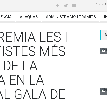
Valenci
RÈNCIA
ALAQUÀS
ADMINISTRACIÓ I TRÀMITS
I
EMIA LES I
A
TISTES MÉS
 DE LA
 EN LA
AL GALA DE