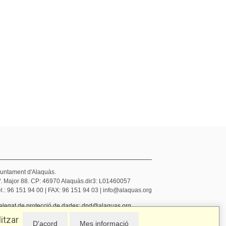
juntament d'Alaquàs.
/. Major 88. CP: 46970 Alaquàs.dir3: L01460057
l.: 96 151 94 00 | FAX: 96 151 94 03 | info@alaquas.org
elegat de protecció de dades: dpd@alaquas.org
olítica de cookies
.
Protecció de dades
itzar