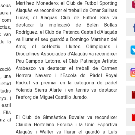
Martínez Monedero; el Club de Futbol Sporting
 seus
Alaquàs va reconéixer el treball de Omar Salinas
aura i
Lucas; el Alaquàs Club de Futbol Sala va
xí com
destacar la implicació de Belén Bollas
tius,
Rodríguez; el Club de Petanca Castell d’Alaquàs
s van
va lliurar el seu guardó a Domingo Martínez del
de la
Amo; el col·lectiu Lluites Olímpiques i
Disciplines Associades d’Alaquàs va reconéixer
Pau Campos Latorre; el Club Patinatge Artístic
Arabesco va destacar el treball de Carmen
zació
Herrera Navarro i l’Escola de Pàdel Royal
, una
Racket va premiar en la categoria de pádel
uietud
Yolanda Sierra Alarte i en tennis va destacar
studis
l’esforç de Miguel Castillo Jurado.
nys, i
estil
 Ells
El Club de Gimnàstica Bovalar va reconéixer
nz al
Claudia Hortelano Escribá i la Unió Esportiva
Alaquàs i Walter va lliurar el guardó a Luís