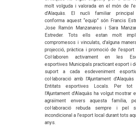
molt volguda i valorada en el món de l'e
d'Alaquàs. El nucli familiar principa
conforma aquest “equip” són Francis Estr
Jose Ramón Manzanares i Sara Manza
Estreder. Tots ells estan molt impli
compromesos i vinculats, d'alguna manera
projecció, pràctica i promoció de l'esport 
Col·laboren activament en les Esc
esportives Municipals practicant esport i 
suport a cada esdeveniment esport
col·laboració amb l'Ajuntament d'Alaquàs 
Entitats esportives Locals. Per tot 
l'Ajuntament d'Alaquàs ha volgut mostrar 
agraïment envers aquesta família, p
col·laboració rebuda sempre i pel s
incondicional a l'esport local durant tots a
anys.