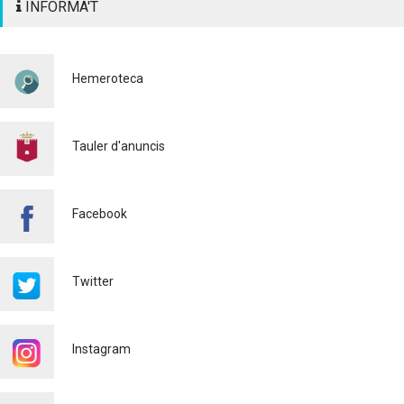
INFORMA'T
SENYALITZACIÓ
HORITZONTAL I VERTICAL
PER TAL DE REFORÇAR LA
SEGURETAT VIÀRIA
Hemeroteca
Policia
29/07/2026
CONTINUEM ACTUANT PER
A CONTROLAR LA
Tauler d'anuncis
PRESÈNCIA DE MOSQUITS
A ALAQUÀS
Salut pública
24/07/2026
Facebook
FINALITZA AMB ÈXIT EL
CURS DE MONITOR/A DE
TEMPS LLIURE REALITZAT
Twitter
A ALAQUÀS
Joventut
24/07/2026
Instagram
L'ESCOLA D'ESTIU, AL
CENTRE DE DÍA!
Educació
23/07/2026