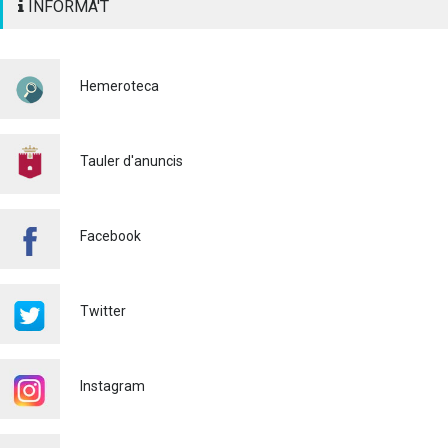
INFORMA'T
SENYALITZACIÓ
HORITZONTAL I VERTICAL
PER TAL DE REFORÇAR LA
SEGURETAT VIÀRIA
Hemeroteca
Policia
29/07/2026
CONTINUEM ACTUANT PER
A CONTROLAR LA
Tauler d'anuncis
PRESÈNCIA DE MOSQUITS
A ALAQUÀS
Salut pública
24/07/2026
Facebook
FINALITZA AMB ÈXIT EL
CURS DE MONITOR/A DE
TEMPS LLIURE REALITZAT
Twitter
A ALAQUÀS
Joventut
24/07/2026
Instagram
L'ESCOLA D'ESTIU, AL
CENTRE DE DÍA!
Educació
23/07/2026