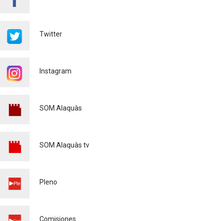
'L'ESCOLA D'ESTIU', EN EL
CENTRO DE DIA!
Educación
23/07/2026
Twitter
INFORMACIÓN IMPORTANTE
PARA PERSONAS
USUARIAS DE PATINETES
Instagram
ELÉCTRICOS (VMP)
Policía
23/07/2026
EL ALCALDE DE ALAQUÀS
SOM Alaquàs
VISITA LAS OBRAS DE
REURBANIZACIÓN
INTEGRAL DE LA CALLE DE
SOM Alaquàs tv
LAS PALMERAS
Urbanismo
23/07/2026
El AYUNTAMIENTO DE
Pleno
ALAQUÀS IMPULSA LA
OCUPACIÓN LOCAL CON
NUEVAS OPORTUNIDADES
LABORALES JUNTO CON
Comisiones