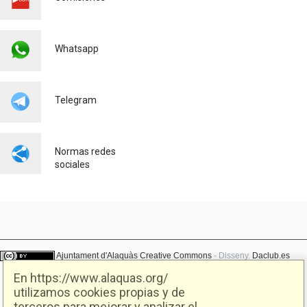
SEUR
Empleo
23/07/2026
Whatsapp
TODO UN ÉXITO LOS
CAMPAMENTOS DE
VERANO ORGANIZADOS
POR EL DEPARTAMENTO DE
Telegram
JUVENTUD DE ALAQUÀS
05/08/2026
Normas redes
sociales
Ajuntament d'Alaquàs
Creative Commons
- Disseny.
Daclub.es
En https://www.alaquas.org/
utilizamos cookies propias y de
Ajuntament d'Alaquàs.
terceros para mejorar y analizar el