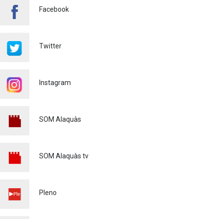
Facebook
FINALIZA CON ÉXITO EL
CURSO DE MONITOR/A DE
TIEMPO LIBRE REALIZADO
Twitter
EN ALAQUÀS
Juventud
24/07/2026
Instagram
'L'ESCOLA D'ESTIU', EN EL
CENTRO DE DIA!
Educación
23/07/2026
SOM Alaquàs
INFORMACIÓN IMPORTANTE
PARA PERSONAS
USUARIAS DE PATINETES
SOM Alaquàs tv
ELÉCTRICOS (VMP)
Policía
23/07/2026
EL ALCALDE DE ALAQUÀS
Pleno
VISITA LAS OBRAS DE
REURBANIZACIÓN
INTEGRAL DE LA CALLE DE