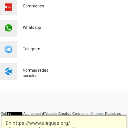
LAS PALMERAS
Comisiones
Urbanismo
23/07/2026
El AYUNTAMIENTO DE
Whatsapp
ALAQUÀS IMPULSA LA
OCUPACIÓN LOCAL CON
NUEVAS OPORTUNIDADES
LABORALES JUNTO CON
Telegram
SEUR
Empleo
23/07/2026
Normas redes
sociales
Ajuntament d'Alaquàs
Creative Commons
- Disseny.
Daclub.es
En https://www.alaquas.org/