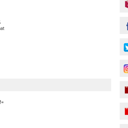
,
nat