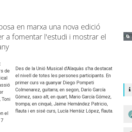
 posa en marxa una nova edició
 a fomentar l'estudi i mostrar el
'any
t
Des de la Unió Musical d’Alaquàs s’ha destacat
rs de
el nivell de totes les persones participants. En
ical
primer curs va guanyar Diego Pompeti
passió
Colmenarez, guitarra; en segon, Darío García
er
Gómez, saxo alt; en quart, Mario García Gómez,
, Toni
trompa; en cinqué, Jaime Hernández Patricio,
flauta i en sisé curs, Lucía Herráiz López, flauta.
n el
17