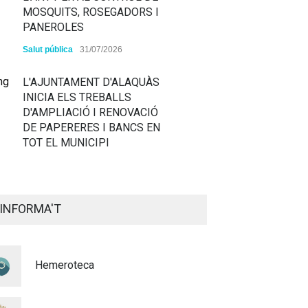
MOSQUITS, ROSEGADORS I
PANEROLES
Salut pública
31/07/2026
L'AJUNTAMENT D'ALAQUÀS
INICIA ELS TREBALLS
D'AMPLIACIÓ I RENOVACIÓ
DE PAPERERES I BANCS EN
TOT EL MUNICIPI
ALAQUÀS RENOVA LA
SENYALITZACIÓ
INFORMA'T
HORITZONTAL I VERTICAL
PER TAL DE REFORÇAR LA
SEGURETAT VIÀRIA
Hemeroteca
Policia
29/07/2026
CONTINUEM ACTUANT PER