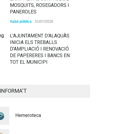
MOSQUITS, ROSEGADORS I
PANEROLES
Salut pública
31/07/2026
L'AJUNTAMENT D'ALAQUÀS
INICIA ELS TREBALLS
D'AMPLIACIÓ I RENOVACIÓ
DE PAPERERES I BANCS EN
TOT EL MUNICIPI
ALAQUÀS RENOVA LA
SENYALITZACIÓ
INFORMA'T
HORITZONTAL I VERTICAL
PER TAL DE REFORÇAR LA
SEGURETAT VIÀRIA
Hemeroteca
Policia
29/07/2026
CONTINUEM ACTUANT PER