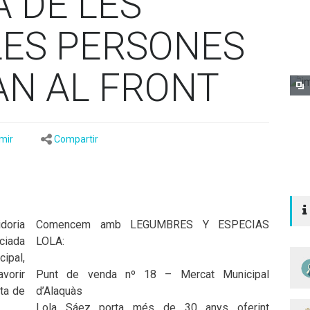
 DE LES
LES PERSONES
AN AL FRONT
mir
Compartir
idoria
Comencem amb LEGUMBRES Y ESPECIAS
ciada
LOLA:
ipal,
avorir
Punt de venda nº 18 – Mercat Municipal
ta de
d’Alaquàs
Lola Sáez porta més de 30 anys oferint