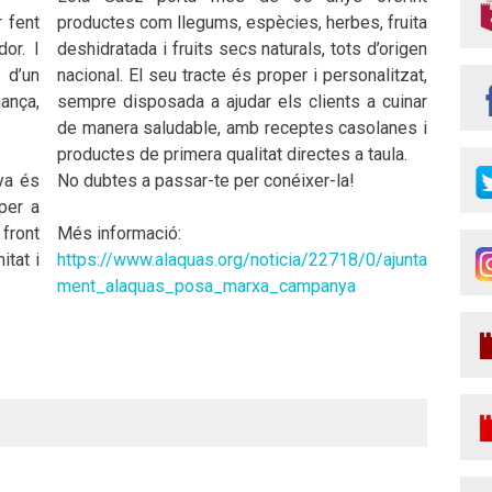
 fent
productes com llegums, espècies, herbes, fruita
or. I
deshidratada i fruits secs naturals, tots d’origen
 d’un
nacional. El seu tracte és proper i personalitzat,
ança,
sempre disposada a ajudar els clients a cuinar
de manera saludable, amb receptes casolanes i
productes de primera qualitat directes a taula.
ya és
No dubtes a passar-te per conéixer-la!
per a
 front
Més informació:
itat i
https://www.alaquas.org/noticia/22718/0/ajunta
ment_alaquas_posa_marxa_campanya