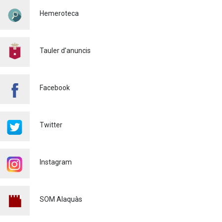
SEGURETAT VIÀRIA
Hemeroteca
Policia
29/07/2026
CONTINUEM ACTUANT PER
A CONTROLAR LA
Tauler d'anuncis
PRESÈNCIA DE MOSQUITS
A ALAQUÀS
Salut pública
24/07/2026
Facebook
FINALITZA AMB ÈXIT EL
CURS DE MONITOR/A DE
TEMPS LLIURE REALITZAT
Twitter
A ALAQUÀS
Joventut
24/07/2026
Instagram
L'ESCOLA D'ESTIU, AL
CENTRE DE DÍA!
Educació
23/07/2026
SOM Alaquàs
INFORMACIÓ IMPORTANT
PER A PERSONES