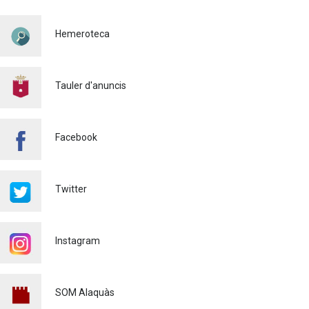
PER TAL DE REFORÇAR LA
SEGURETAT VIÀRIA
Hemeroteca
Policia
29/07/2026
CONTINUEM ACTUANT PER
A CONTROLAR LA
Tauler d'anuncis
PRESÈNCIA DE MOSQUITS
A ALAQUÀS
Salut pública
24/07/2026
Facebook
FINALITZA AMB ÈXIT EL
CURS DE MONITOR/A DE
TEMPS LLIURE REALITZAT
Twitter
A ALAQUÀS
Joventut
24/07/2026
Instagram
L'ESCOLA D'ESTIU, AL
CENTRE DE DÍA!
Educació
23/07/2026
SOM Alaquàs
INFORMACIÓ IMPORTANT