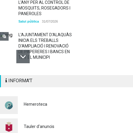
L'ANY PER AL CONTROL DE
MOSQUITS, ROSEGADORS I
PANEROLES
Salut pública
31/07/2026
L'AJUNTAMENT D'ALAQUÀS
INICIA ELS TREBALLS
D'AMPLIACIÓ I RENOVACIÓ
DE PAPERERES I BANCS EN
TOT EL MUNICIPI
ALAQUÀS RENOVA LA
INFORMA'T
SENYALITZACIÓ
HORITZONTAL I VERTICAL
PER TAL DE REFORÇAR LA
SEGURETAT VIÀRIA
Hemeroteca
Policia
29/07/2026
CONTINUEM ACTUANT PER
A CONTROLAR LA
Tauler d'anuncis
PRESÈNCIA DE MOSQUITS