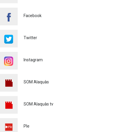
A ALAQUÀS
Salut pública
24/07/2026
Facebook
FINALITZA AMB ÈXIT EL
CURS DE MONITOR/A DE
TEMPS LLIURE REALITZAT
Twitter
A ALAQUÀS
Joventut
24/07/2026
Instagram
L'ESCOLA D'ESTIU, AL
CENTRE DE DÍA!
Educació
23/07/2026
SOM Alaquàs
INFORMACIÓ IMPORTANT
PER A PERSONES
USUÀRIES DE PATINETS
SOM Alaquàs tv
ELÈCTRICS (VMP)
Policia
23/07/2026
L'ALCALDE D'ALAQUÀS
Ple
VISITA LES OBRES DE