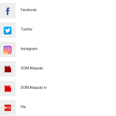
Salut pública
24/07/2026
Facebook
FINALITZA AMB ÈXIT EL
CURS DE MONITOR/A DE
TEMPS LLIURE REALITZAT
Twitter
A ALAQUÀS
Joventut
24/07/2026
Instagram
L'ESCOLA D'ESTIU, AL
CENTRE DE DÍA!
Educació
23/07/2026
SOM Alaquàs
INFORMACIÓ IMPORTANT
PER A PERSONES
USUÀRIES DE PATINETS
SOM Alaquàs tv
ELÈCTRICS (VMP)
Policia
23/07/2026
L'ALCALDE D'ALAQUÀS
Ple
VISITA LES OBRES DE
REURBANITZACIÓ