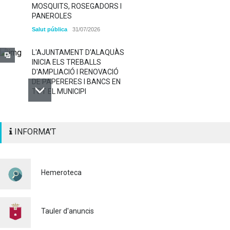
MOSQUITS, ROSEGADORS I
PANEROLES
Salut pública
31/07/2026
L'AJUNTAMENT D'ALAQUÀS
INICIA ELS TREBALLS
D'AMPLIACIÓ I RENOVACIÓ
DE PAPERERES I BANCS EN
TOT EL MUNICIPI
ALAQUÀS RENOVA LA
INFORMA'T
SENYALITZACIÓ
HORITZONTAL I VERTICAL
PER TAL DE REFORÇAR LA
SEGURETAT VIÀRIA
Hemeroteca
Policia
29/07/2026
CONTINUEM ACTUANT PER
A CONTROLAR LA
Tauler d'anuncis
PRESÈNCIA DE MOSQUITS
A ALAQUÀS