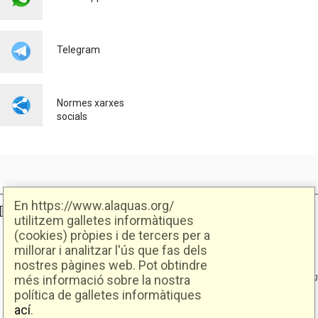
instal·lacions de Fritoper, al
polígon industrial dels
Mollons
Telegram
22/07/2026
Normes xarxes
socials
En https://www.alaquas.org/
Ajuntament d'Alaquàs
Creative Commons
- Disseny.
Daclub.es
utilitzem galletes informàtiques
(cookies) pròpies i de tercers per a
millorar i analitzar l'ús que fas dels
Ajuntament d'Alaquàs.
nostres pàgines web. Pot obtindre
C/. Major 88. CP: 46970 Alaquàs.dir3: L01460057
Tel.: 96 151 94 00 | FAX: 96 151 94 03 | info@alaquas.org
més informació sobre la nostra
política de galletes informàtiques
Delegat de protecció de dades: dpd@alaquas.org
ací
.
Política de cookies
.
Protecció de dades