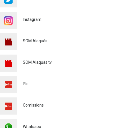
INFORMACIÓ IMPORTANT
PER A PERSONES
USUÀRIES DE PATINETS
Instagram
ELÈCTRICS (VMP)
Policia
23/07/2026
L'ALCALDE D'ALAQUÀS
SOM Alaquàs
VISITA LES OBRES DE
REURBANITZACIÓ
INTEGRAL DEL CARRER LES
SOM Alaquàs tv
PALMERES
Urbanisme
23/07/2026
L'AJUNTAMENT D'ALAQUÀS
Ple
IMPULSA L'OCUPACIÓ
LOCAL AMB NOVES
OPORTUNITATS LABORALS
JUNT AMB SEUR
Comissions
Ocupació
23/07/2026
Coneixent les noves
Whatsapp