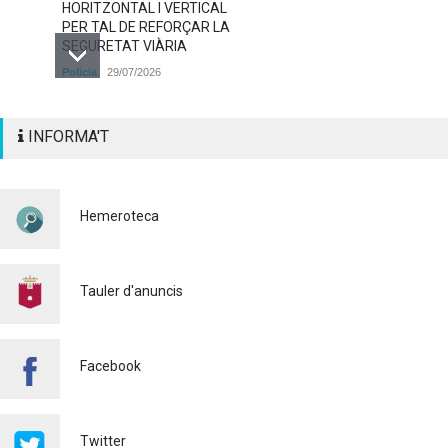
HORITZONTAL I VERTICAL
PER TAL DE REFORÇAR LA
SEGURETAT VIÀRIA
Policia
29/07/2026
CONTINUEM ACTUANT PER
INFORMA'T
A CONTROLAR LA
PRESÈNCIA DE MOSQUITS
A ALAQUÀS
Salut pública
24/07/2026
Hemeroteca
FINALITZA AMB ÈXIT EL
CURS DE MONITOR/A DE
TEMPS LLIURE REALITZAT
Tauler d'anuncis
A ALAQUÀS
Joventut
24/07/2026
Facebook
L'ESCOLA D'ESTIU, AL
CENTRE DE DÍA!
Educació
23/07/2026
Twitter