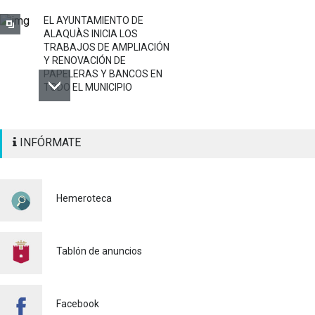
EL AYUNTAMIENTO DE
ALAQUÀS INICIA LOS
TRABAJOS DE AMPLIACIÓN
Y RENOVACIÓN DE
PAPELERAS Y BANCOS EN
TODO EL MUNICIPIO
ALAQUÀS RENUEVA LA
INFÓRMATE
SEÑALIZACIÓN
HORIZONTAL Y VERTICAL
PARA REFORZAR LA
SEGURIDAD VIARIA
Hemeroteca
Policía
29/07/2026
CONTINUAMOS ACTUANDO
PARA CONTROLAR LA
Tablón de anuncios
PRESENCIA DE MOSQUITOS
EN ALAQUÀS
Salud pública
24/07/2026
Facebook