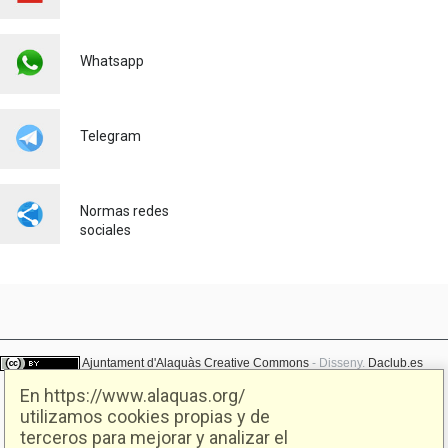
Urbanismo
23/07/2026
El AYUNTAMIENTO DE
Whatsapp
ALAQUÀS IMPULSA LA
OCUPACIÓN LOCAL CON
NUEVAS OPORTUNIDADES
LABORALES JUNTO CON
Telegram
SEUR
Empleo
23/07/2026
Normas redes
sociales
Ajuntament d'Alaquàs
Creative Commons
- Disseny.
Daclub.es
En https://www.alaquas.org/
utilizamos cookies propias y de
Ajuntament d'Alaquàs.
terceros para mejorar y analizar el
C/. Major 88. CP: 46970 Alaquàs.dir3: L01460057