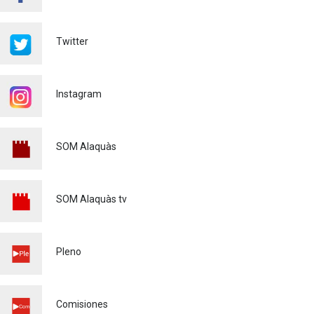
FINALIZA CON ÉXITO EL
CURSO DE MONITOR/A DE
TIEMPO LIBRE REALIZADO
Twitter
EN ALAQUÀS
Juventud
24/07/2026
Instagram
'L'ESCOLA D'ESTIU', EN EL
CENTRO DE DIA!
Educación
23/07/2026
SOM Alaquàs
INFORMACIÓN IMPORTANTE
PARA PERSONAS
USUARIAS DE PATINETES
SOM Alaquàs tv
ELÉCTRICOS (VMP)
Policía
23/07/2026
EL ALCALDE DE ALAQUÀS
Pleno
VISITA LAS OBRAS DE
REURBANIZACIÓN
INTEGRAL DE LA CALLE DE
LAS PALMERAS
Comisiones