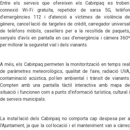
Entre els serveis que ofereixen els Cabinpaq es troben:
connexió Wi-Fi gratuïta, repetidor de xarxa 5G, telèfon
d’emergències 112 i d’atenció a víctimes de violència de
gènere, cancel·lació de targetes de crèdit, carregador universal
de telèfons mòbils, casellers per a la recollida de paquets,
senyals d’avís en pantalla en cas d’emergència i càmera 360º
per millorar la seguretat vial i dels vianants.
A més, els Cabinpaq permeten la monitorització en temps real
de paràmetres meteorològics, qualitat de l’aire, radiació UVA,
contaminació acústica, pol·len ambiental i trànsit de vianants.
Compten amb una pantalla tàctil interactiva amb mapa de
situació i funcionen com a punts d’informació turística, cultural i
de serveis municipals.
La instal·lació dels Cabinpaq no comporta cap despesa per a
l’Ajuntament, ja que la col·locació i el manteniment van a càrrec