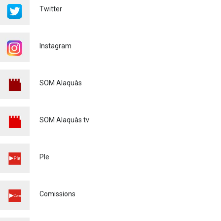
TEMPS LLIURE REALITZAT
Twitter
A ALAQUÀS
Joventut
24/07/2026
Instagram
L'ESCOLA D'ESTIU, AL
CENTRE DE DÍA!
Educació
23/07/2026
SOM Alaquàs
INFORMACIÓ IMPORTANT
PER A PERSONES
USUÀRIES DE PATINETS
SOM Alaquàs tv
ELÈCTRICS (VMP)
Policia
23/07/2026
L'ALCALDE D'ALAQUÀS
Ple
VISITA LES OBRES DE
REURBANITZACIÓ
INTEGRAL DEL CARRER LES
PALMERES
Comissions
Urbanisme
23/07/2026