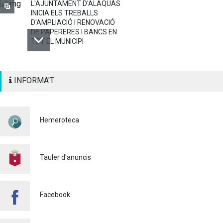
L'AJUNTAMENT D'ALAQUÀS
INICIA ELS TREBALLS
D'AMPLIACIÓ I RENOVACIÓ
DE PAPERERES I BANCS EN
TOT EL MUNICIPI
ALAQUÀS RENOVA LA
INFORMA'T
SENYALITZACIÓ
HORITZONTAL I VERTICAL
PER TAL DE REFORÇAR LA
SEGURETAT VIÀRIA
Hemeroteca
Policia
29/07/2026
CONTINUEM ACTUANT PER
A CONTROLAR LA
Tauler d'anuncis
PRESÈNCIA DE MOSQUITS
A ALAQUÀS
Salut pública
24/07/2026
Facebook
FINALITZA AMB ÈXIT EL
CURS DE MONITOR/A DE