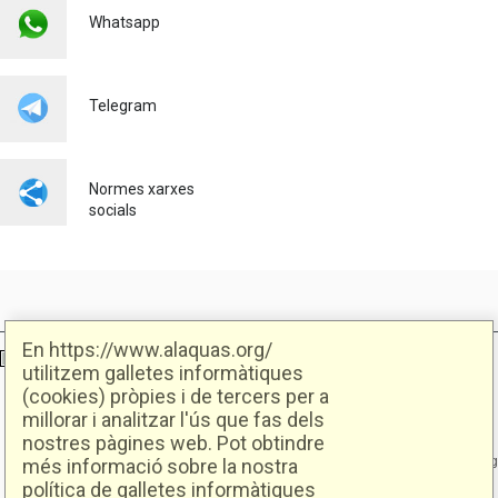
L'AJUNTAMENT D'ALAQUÀS
Whatsapp
IMPULSA L'OCUPACIÓ
LOCAL AMB NOVES
OPORTUNITATS LABORALS
JUNT AMB SEUR
Telegram
Ocupació
23/07/2026
Normes xarxes
socials
En https://www.alaquas.org/
Ajuntament d'Alaquàs
Creative Commons
- Disseny.
Daclub.es
utilitzem galletes informàtiques
(cookies) pròpies i de tercers per a
millorar i analitzar l'ús que fas dels
Ajuntament d'Alaquàs.
nostres pàgines web. Pot obtindre
C/. Major 88. CP: 46970 Alaquàs.dir3: L01460057
Tel.: 96 151 94 00 | FAX: 96 151 94 03 | info@alaquas.org
més informació sobre la nostra
política de galletes informàtiques
Delegat de protecció de dades: dpd@alaquas.org