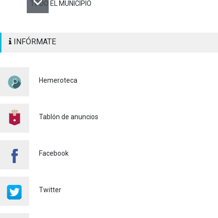
TODO EL MUNICIPIO
ALAQUÀS RENUEVA LA
INFÓRMATE
SEÑALIZACIÓN
HORIZONTAL Y VERTICAL
PARA REFORZAR LA
SEGURIDAD VIARIA
Hemeroteca
Policía
29/07/2026
CONTINUAMOS ACTUANDO
PARA CONTROLAR LA
Tablón de anuncios
PRESENCIA DE MOSQUITOS
EN ALAQUÀS
Salud pública
24/07/2026
Facebook
FINALIZA CON ÉXITO EL
CURSO DE MONITOR/A DE
TIEMPO LIBRE REALIZADO
Twitter
EN ALAQUÀS
Juventud
24/07/2026