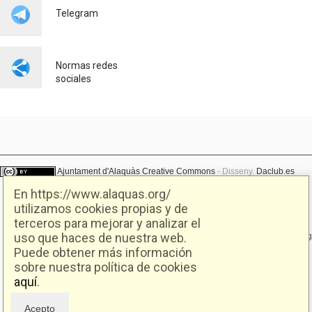
LABORALES JUNTO CON
Telegram
SEUR
Empleo
23/07/2026
Normas redes
sociales
Ajuntament d'Alaquàs
Creative Commons
- Disseny.
Daclub.es
En https://www.alaquas.org/
utilizamos cookies propias y de
Ajuntament d'Alaquàs.
terceros para mejorar y analizar el
C/. Major 88. CP: 46970 Alaquàs.dir3: L01460057
uso que haces de nuestra web.
Tel.: 96 151 94 00 | FAX: 96 151 94 03 | info@alaquas.org
Puede obtener más información
Delegado de protección de datos: dpd@alaquas.org
sobre nuestra política de cookies
Política de cookies
.
Protección de datos
aquí
.