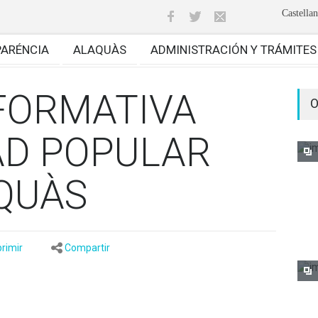
Castella
PARÉNCIA
ALAQUÀS
ADMINISTRACIÓN Y TRÁMITES
 FORMATIVA
O
AD POPULAR
QUÀS
rimir
Compartir