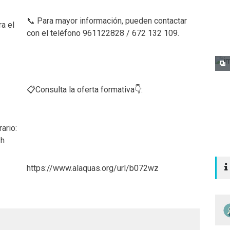
📞 Para mayor información, pueden contactar
a el
con el teléfono 961122828 / 672 132 109.
📋Consulta la oferta formativa👇:
ario:
 h
https://www.alaquas.org/url/b072wz