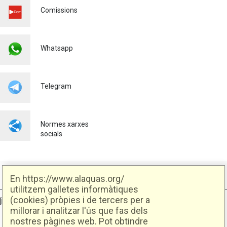
PALMERES
Comissions
Urbanisme
23/07/2026
L'AJUNTAMENT D'ALAQUÀS
Whatsapp
IMPULSA L'OCUPACIÓ
LOCAL AMB NOVES
OPORTUNITATS LABORALS
JUNT AMB SEUR
Telegram
Ocupació
23/07/2026
Normes xarxes
socials
En https://www.alaquas.org/
utilitzem galletes informàtiques
(cookies) pròpies i de tercers per a
Ajuntament d'Alaquàs
Creative Commons
- Disseny.
Daclub.es
millorar i analitzar l'ús que fas dels
nostres pàgines web. Pot obtindre