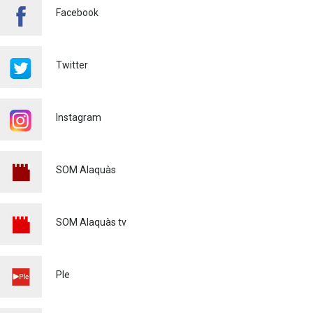
Facebook
FINALITZA AMB ÈXIT EL
CURS DE MONITOR/A DE
TEMPS LLIURE REALITZAT
Twitter
A ALAQUÀS
Joventut
24/07/2026
Instagram
L'ESCOLA D'ESTIU, AL
CENTRE DE DÍA!
Educació
23/07/2026
SOM Alaquàs
INFORMACIÓ IMPORTANT
PER A PERSONES
USUÀRIES DE PATINETS
SOM Alaquàs tv
ELÈCTRICS (VMP)
Policia
23/07/2026
L'ALCALDE D'ALAQUÀS
Ple
VISITA LES OBRES DE
REURBANITZACIÓ
INTEGRAL DEL CARRER LES