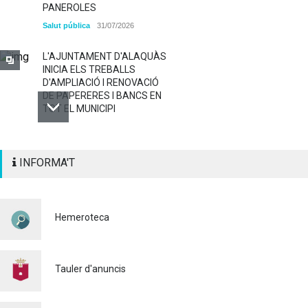
PANEROLES
Salut pública
31/07/2026
L'AJUNTAMENT D'ALAQUÀS
INICIA ELS TREBALLS
D'AMPLIACIÓ I RENOVACIÓ
DE PAPERERES I BANCS EN
TOT EL MUNICIPI
ALAQUÀS RENOVA LA
INFORMA'T
SENYALITZACIÓ
HORITZONTAL I VERTICAL
PER TAL DE REFORÇAR LA
SEGURETAT VIÀRIA
Hemeroteca
Policia
29/07/2026
CONTINUEM ACTUANT PER
A CONTROLAR LA
Tauler d'anuncis
PRESÈNCIA DE MOSQUITS
A ALAQUÀS
Salut pública
24/07/2026