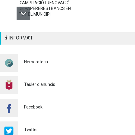
D'AMPLIACIÓ I RENOVACIÓ
DE PAPERERES I BANCS EN
TOT EL MUNICIPI
ALAQUÀS RENOVA LA
INFORMA'T
SENYALITZACIÓ
HORITZONTAL I VERTICAL
PER TAL DE REFORÇAR LA
SEGURETAT VIÀRIA
Hemeroteca
Policia
29/07/2026
CONTINUEM ACTUANT PER
A CONTROLAR LA
Tauler d'anuncis
PRESÈNCIA DE MOSQUITS
A ALAQUÀS
Salut pública
24/07/2026
Facebook
FINALITZA AMB ÈXIT EL
CURS DE MONITOR/A DE
TEMPS LLIURE REALITZAT
Twitter
A ALAQUÀS