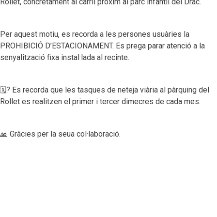
Rollet, concretament al carril pròxim al parc infantil del Drac.
Per aquest motiu, es recorda a les persones usuàries la
PROHIBICIÓ D’ESTACIONAMENT. Es prega parar atenció a la
senyalització fixa instal·lada al recinte.
🗓? Es recorda que les tasques de neteja viària al pàrquing del
Rollet es realitzen el primer i tercer dimecres de cada mes.
🙏 Gràcies per la seua col·laboració.