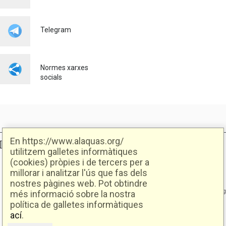
LOCAL AMB NOVES
OPORTUNITATS LABORALS
JUNT AMB SEUR
Telegram
Ocupació
23/07/2026
Normes xarxes
socials
En https://www.alaquas.org/
Ajuntament d'Alaquàs
Creative Commons
- Disseny.
Daclub.es
utilitzem galletes informàtiques
(cookies) pròpies i de tercers per a
millorar i analitzar l'ús que fas dels
Ajuntament d'Alaquàs.
nostres pàgines web. Pot obtindre
C/. Major 88. CP: 46970 Alaquàs.dir3: L01460057
Tel.: 96 151 94 00 | FAX: 96 151 94 03 | info@alaquas.org
més informació sobre la nostra
política de galletes informàtiques
Delegat de protecció de dades: dpd@alaquas.org
ací
.
Política de cookies
.
Protecció de dades