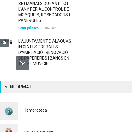
SETMANALS DURANT TOT
L'ANY PER AL CONTROL DE
MOSQUITS, ROSEGADORS I
PANEROLES
Salut pública
31/07/2026
L'AJUNTAMENT D'ALAQUÀS
INICIA ELS TREBALLS
D'AMPLIACIÓ I RENOVACIÓ
DE PAPERERES I BANCS EN
TOT EL MUNICIPI
ALAQUÀS RENOVA LA
INFORMA'T
SENYALITZACIÓ
HORITZONTAL I VERTICAL
PER TAL DE REFORÇAR LA
SEGURETAT VIÀRIA
Hemeroteca
Policia
29/07/2026
CONTINUEM ACTUANT PER
A CONTROLAR LA