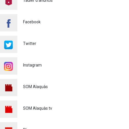
Tauler d'anuncis
PRESÈNCIA DE MOSQUITS
A ALAQUÀS
Salut pública
24/07/2026
Facebook
FINALITZA AMB ÈXIT EL
CURS DE MONITOR/A DE
TEMPS LLIURE REALITZAT
Twitter
A ALAQUÀS
Joventut
24/07/2026
Instagram
L'ESCOLA D'ESTIU, AL
CENTRE DE DÍA!
Educació
23/07/2026
SOM Alaquàs
INFORMACIÓ IMPORTANT
PER A PERSONES
USUÀRIES DE PATINETS
SOM Alaquàs tv
ELÈCTRICS (VMP)
Policia
23/07/2026