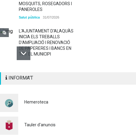
MOSQUITS, ROSEGADORS I
PANEROLES
Salut pública
31/07/2026
L'AJUNTAMENT D'ALAQUÀS
INICIA ELS TREBALLS
D'AMPLIACIÓ I RENOVACIÓ
DE PAPERERES I BANCS EN
TOT EL MUNICIPI
ALAQUÀS RENOVA LA
INFORMA'T
SENYALITZACIÓ
HORITZONTAL I VERTICAL
PER TAL DE REFORÇAR LA
SEGURETAT VIÀRIA
Hemeroteca
Policia
29/07/2026
CONTINUEM ACTUANT PER
A CONTROLAR LA
Tauler d'anuncis
PRESÈNCIA DE MOSQUITS
A ALAQUÀS