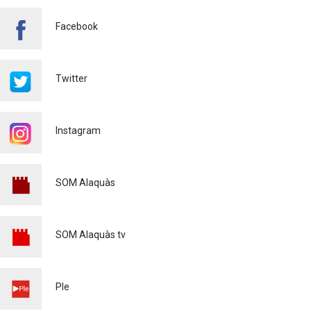
Salut pública
24/07/2026
Facebook
FINALITZA AMB ÈXIT EL
CURS DE MONITOR/A DE
TEMPS LLIURE REALITZAT
Twitter
A ALAQUÀS
Joventut
24/07/2026
Instagram
L'ESCOLA D'ESTIU, AL
CENTRE DE DÍA!
Educació
23/07/2026
SOM Alaquàs
INFORMACIÓ IMPORTANT
PER A PERSONES
USUÀRIES DE PATINETS
SOM Alaquàs tv
ELÈCTRICS (VMP)
Policia
23/07/2026
L'ALCALDE D'ALAQUÀS
Ple
VISITA LES OBRES DE
REURBANITZACIÓ