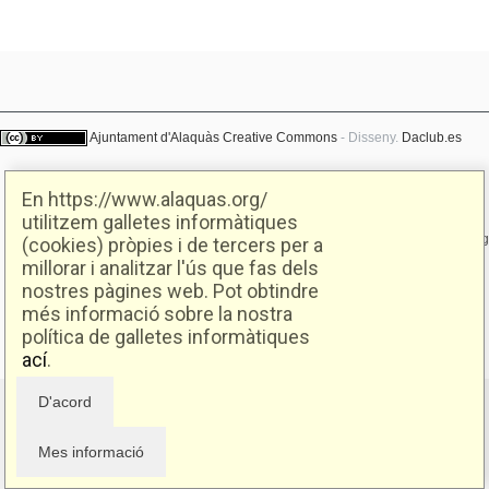
Ajuntament d'Alaquàs
Creative Commons
- Disseny.
Daclub.es
En https://www.alaquas.org/
Ajuntament d'Alaquàs.
utilitzem galletes informàtiques
C/. Major 88. CP: 46970 Alaquàs.dir3: L01460057
Tel.: 96 151 94 00 | FAX: 96 151 94 03 | info@alaquas.org
(cookies) pròpies i de tercers per a
millorar i analitzar l'ús que fas dels
Delegat de protecció de dades: dpd@alaquas.org
nostres pàgines web. Pot obtindre
Política de cookies
.
Protecció de dades
més informació sobre la nostra
política de galletes informàtiques
ací
.