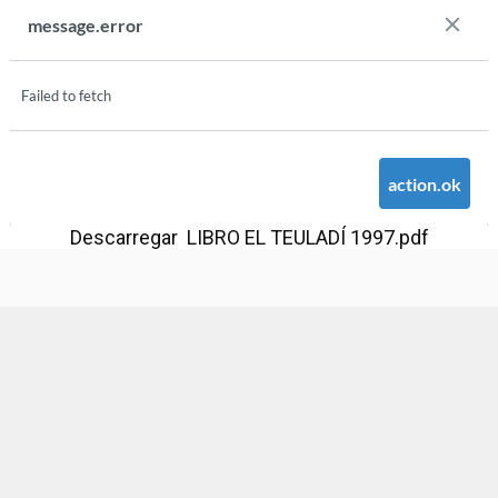
Descarregar LIBRO EL TEULADÍ 1997.pdf
Ajuntament d'Alaquàs
Creative Commons
- Disseny.
Daclub.es
Ajuntament d'Alaquàs.
C/. Major 88. CP: 46970 Alaquàs.dir3: L01460057
Tel.: 96 151 94 00 | FAX: 96 151 94 03 | info@alaquas.org
Delegat de protecció de dades: dpd@alaquas.org
Política de cookies
.
Protecció de dades