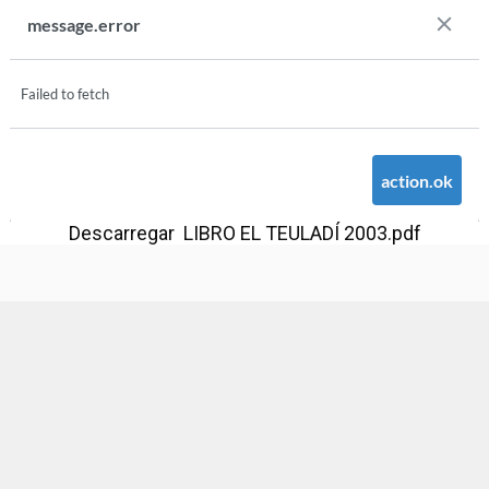
Descarregar LIBRO EL TEULADÍ 2003.pdf
Ajuntament d'Alaquàs
Creative Commons
- Disseny.
Daclub.es
Ajuntament d'Alaquàs.
C/. Major 88. CP: 46970 Alaquàs.dir3: L01460057
Tel.: 96 151 94 00 | FAX: 96 151 94 03 | info@alaquas.org
Delegat de protecció de dades: dpd@alaquas.org
Política de cookies
.
Protecció de dades