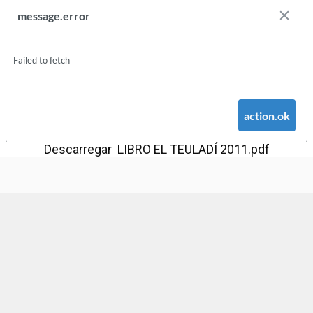
Descarregar LIBRO EL TEULADÍ 2011.pdf
Ajuntament d'Alaquàs
Creative Commons
- Disseny.
Daclub.es
Ajuntament d'Alaquàs.
C/. Major 88. CP: 46970 Alaquàs.dir3: L01460057
Tel.: 96 151 94 00 | FAX: 96 151 94 03 | info@alaquas.org
Delegat de protecció de dades: dpd@alaquas.org
Política de cookies
.
Protecció de dades