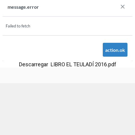
Descarregar LIBRO EL TEULADÍ 2016.pdf
Ajuntament d'Alaquàs
Creative Commons
- Disseny.
Daclub.es
Ajuntament d'Alaquàs.
C/. Major 88. CP: 46970 Alaquàs.dir3: L01460057
Tel.: 96 151 94 00 | FAX: 96 151 94 03 | info@alaquas.org
Delegat de protecció de dades: dpd@alaquas.org
Política de cookies
.
Protecció de dades