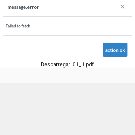
Descarregar 01_1.pdf
Ajuntament d'Alaquàs
Creative Commons
- Disseny.
Daclub.es
Ajuntament d'Alaquàs.
C/. Major 88. CP: 46970 Alaquàs.dir3: L01460057
Tel.: 96 151 94 00 | FAX: 96 151 94 03 | info@alaquas.org
Delegat de protecció de dades: dpd@alaquas.org
Política de cookies
.
Protecció de dades