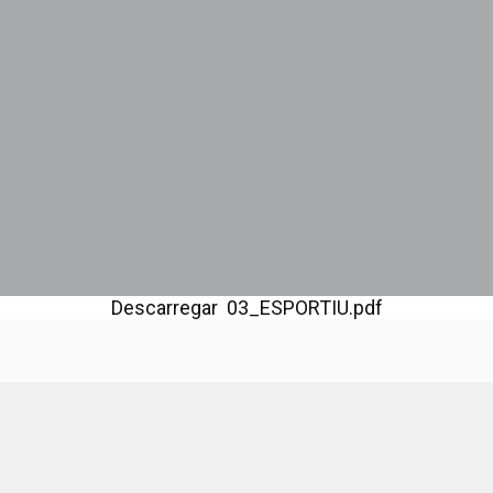
Descarregar 03_ESPORTIU.pdf
ns
- Disseny.
Daclub.es
A
C
Te
D