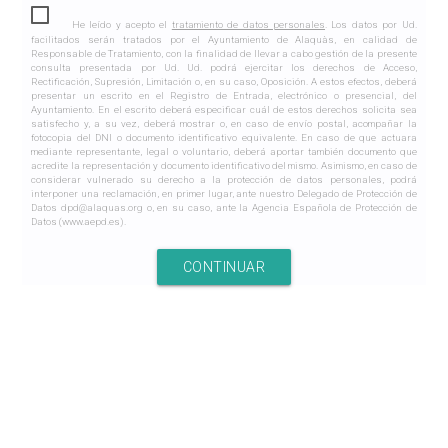
He leído y acepto el
tratamiento de datos personales
. Los datos por Ud.
facilitados serán tratados por el Ayuntamiento de Alaquàs, en calidad de
Responsable de Tratamiento, con la finalidad de llevar a cabo gestión de la presente
consulta presentada por Ud. Ud. podrá ejercitar los derechos de Acceso,
Rectificación, Supresión, Limitación o, en su caso, Oposición. A estos efectos, deberá
presentar un escrito en el Registro de Entrada, electrónico o presencial, del
Ayuntamiento. En el escrito deberá especificar cuál de estos derechos solicita sea
satisfecho y, a su vez, deberá mostrar o, en caso de envío postal, acompañar la
fotocopia del DNI o documento identificativo equivalente. En caso de que actuara
mediante representante, legal o voluntario, deberá aportar también documento que
acredite la representación y documento identificativo del mismo. Asimismo, en caso de
considerar vulnerado su derecho a la protección de datos personales, podrá
interponer una reclamación, en primer lugar, ante nuestro Delegado de Protección de
Datos dpd@alaquas.org o, en su caso, ante la Agencia Española de Protección de
Datos (www.aepd.es).
CONTINUAR